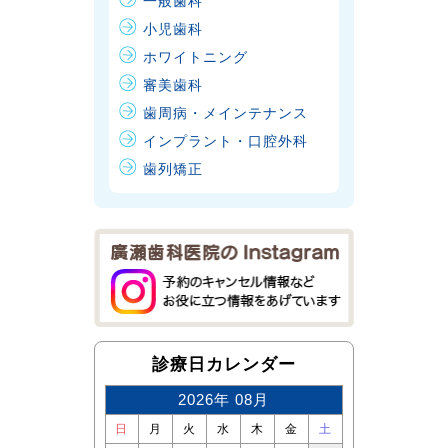
一般歯科
小児歯科
ホワイトニング
審美歯科
歯周病・メインテナンス
インプラント・口腔外科
歯列矯正
診療日カレンダー
2026年 08月
日
月
火
水
木
金
土