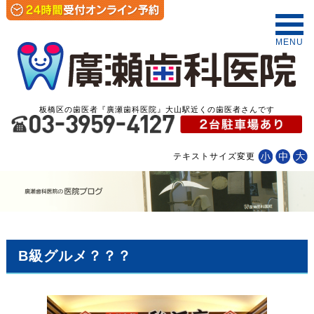
MENU
板橋区の歯医者『廣瀬歯科医院』大山駅近くの歯医者さんです
テキストサイズ変更
B級グルメ？？？