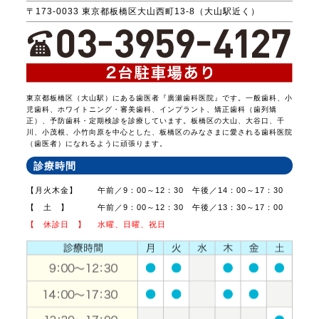
〒173-0033 東京都板橋区大山西町13-8（大山駅近く）
東京都板橋区（大山駅）にある歯医者『廣瀬歯科医院』です。一般歯科、小
児歯科、ホワイトニング・審美歯科、インプラント、矯正歯科（歯列矯
正）、予防歯科・定期検診を診療しています。板橋区の大山、大谷口、千
川、小茂根、小竹向原を中心とした、板橋区のみなさまに愛される歯科医院
（歯医者）になれるように頑張ります。
診療時間
【月火木金】
午前／9：00～12：30 午後／14：00～17：30
【 土 】
午前／9：00～12：30 午後／13：30～17：00
【 休診日 】
水曜、日曜、祝日