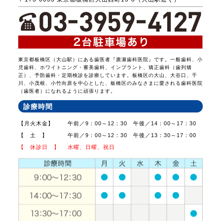
東京都板橋区（大山駅）にある歯医者『廣瀬歯科医院』です。一般歯科、小
児歯科、ホワイトニング・審美歯科、インプラント、矯正歯科（歯列矯
正）、予防歯科・定期検診を診療しています。板橋区の大山、大谷口、千
川、小茂根、小竹向原を中心とした、板橋区のみなさまに愛される歯科医院
（歯医者）になれるように頑張ります。
診療時間
【月火木金】
午前／9：00～12：30 午後／14：00～17：30
【 土 】
午前／9：00～12：30 午後／13：30～17：00
【 休診日 】
水曜、日曜、祝日