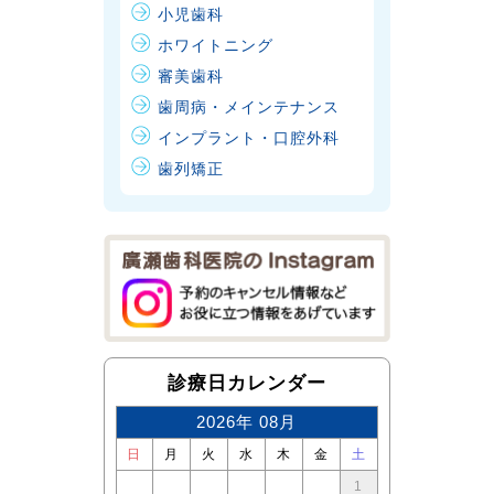
小児歯科
ホワイトニング
審美歯科
歯周病・メインテナンス
インプラント・口腔外科
歯列矯正
診療日カレンダー
2026年 08月
日
月
火
水
木
金
土
1