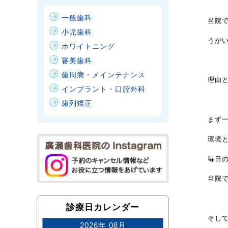
一般歯科
当院
小児歯科
うが
ホワイトニング
審美歯科
歯周病・メインテナンス
理由
インプラント・口腔外科
歯列矯正
まず
環境
毎日
当院
診療日カレンダー
そし
2026年 08月