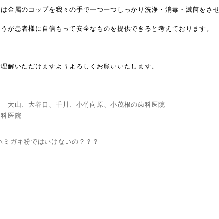
では金属のコップを我々の手で一つ一つしっかり洗浄・消毒・滅菌をさ
ほうが患者様に自信もって安全なものを提供できると考えております。
ご理解いただけますようよろしくお願いいたします。
区 大山、大谷口、千川、小竹向原、小茂根の歯科医院
歯科医院
ハミガキ粉ではいけないの？？？