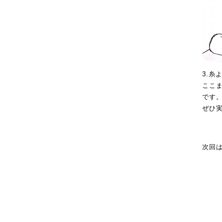
3.
ここ
です
ぜひ
次回