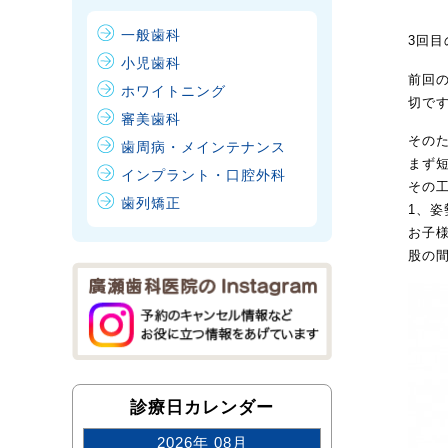
一般歯科
3回
小児歯科
前回
ホワイトニング
切で
審美歯科
その
歯周病・メインテナンス
まず
インプラント・口腔外科
その
歯列矯正
1、姿
お子
股の
診療日カレンダー
2026年 08月