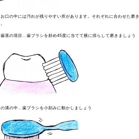
にお口の中には汚れが残りやすい所があります。それぞれに合わせた磨
う。
と歯茎の境目…歯ブラシを斜め45度に当てて横に揺らして磨きましょう
歯の溝の中…歯ブラシを小刻みに動かしましょう