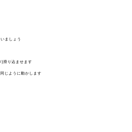
使いましょう
作)滑り込ませます
も同じように動かします