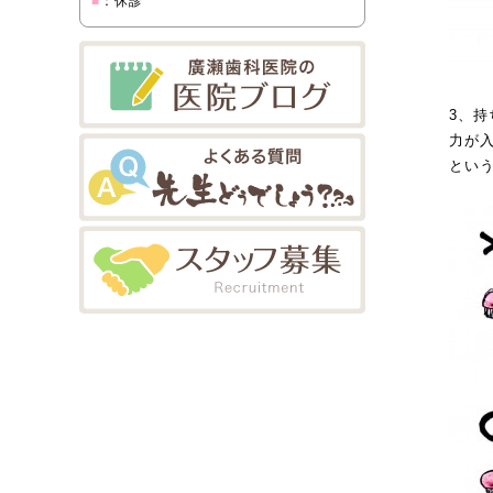
■
：休診
3、持
力が
とい