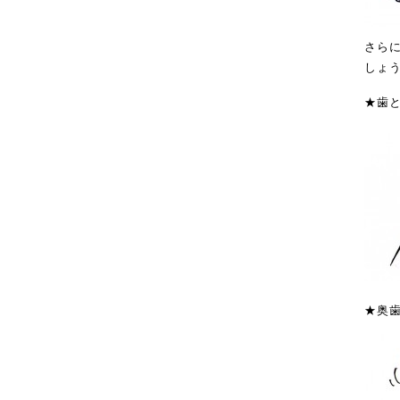
さら
しょ
★歯
★奥