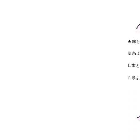
★歯
※糸
1.歯
2.