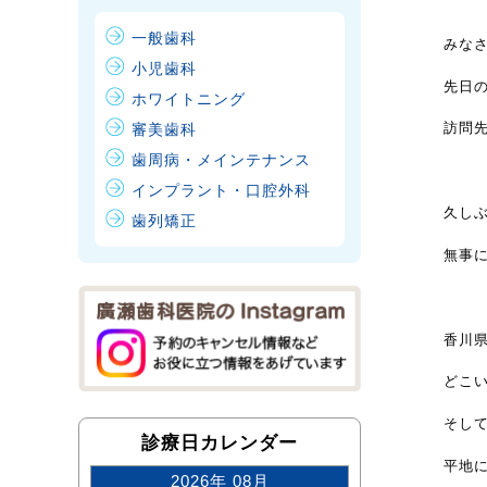
一般歯科
みな
小児歯科
先日
ホワイトニング
訪問
審美歯科
歯周病・メインテナンス
インプラント・口腔外科
久し
歯列矯正
無事
香川
どこ
そし
診療日カレンダー
平地
2026年 08月