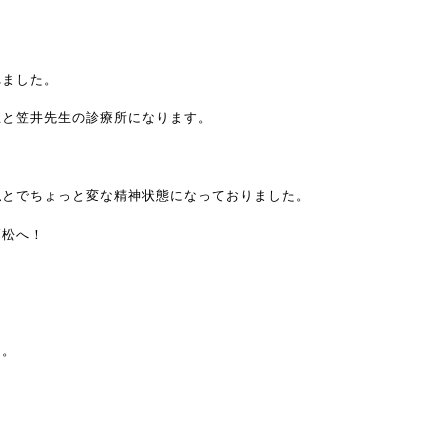
れました。
生と笠井先生の診療所になります。
私とでちょっと変な精神状態になっておりました。
高松へ！
た。