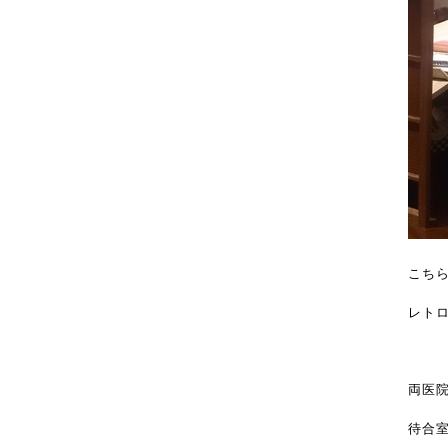
こち
レト
両医
待合