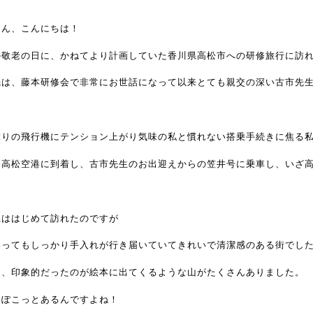
さん、こんにちは！
の敬老の日に、かねてより計画していた香川県高松市への研修旅行に訪
先は、藤本研修会で非常にお世話になって以来とても親交の深い古市先
ぶりの飛行機にテンション上がり気味の私と慣れない搭乗手続きに焦る
に高松空港に到着し、古市先生のお出迎えからの笠井号に乗車し、いざ
県ははじめて訪れたのですが
いってもしっかり手入れが行き届いていてきれいで清潔感のある街でし
て、印象的だったのが絵本に出てくるような山がたくさんありました。
にぽこっとあるんですよね！