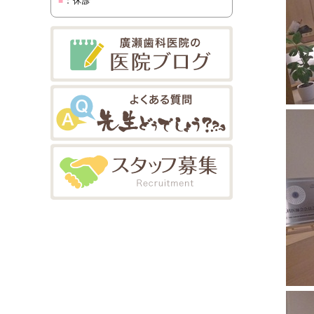
■
：休診