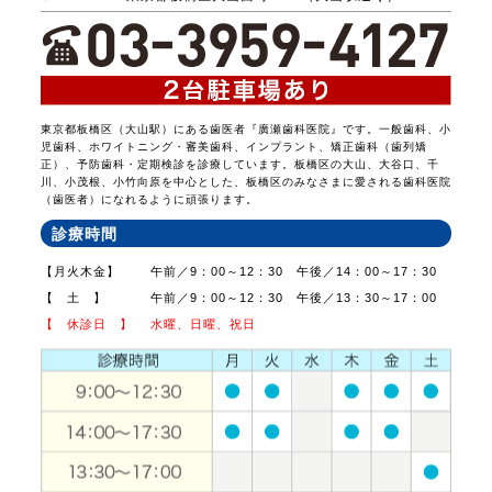
東京都板橋区（大山駅）にある歯医者『廣瀬歯科医院』です。一般歯科、小
児歯科、ホワイトニング・審美歯科、インプラント、矯正歯科（歯列矯
正）、予防歯科・定期検診を診療しています。板橋区の大山、大谷口、千
川、小茂根、小竹向原を中心とした、板橋区のみなさまに愛される歯科医院
（歯医者）になれるように頑張ります。
診療時間
【月火木金】
午前／9：00～12：30 午後／14：00～17：30
【 土 】
午前／9：00～12：30 午後／13：30～17：00
【 休診日 】
水曜、日曜、祝日