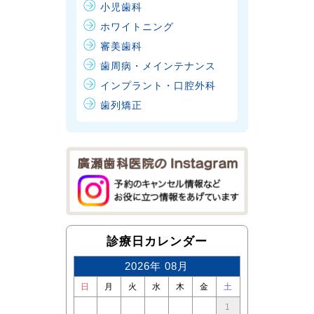
小児歯科
ホワイトニング
審美歯科
歯周病・メインテナンス
インプラント・口腔外科
歯列矯正
診療日カレンダー
2026年 08月
日
月
火
水
木
金
土
1